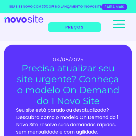
SEU SITE NOVO COM 30%OFF NO LANÇAMENTO 1NOVOSITE
SAIBA MAIS
PREÇOS
04/08/2025
Precisa atualizar seu
site urgente? Conheça
o modelo On Demand
do 1 Novo Site
Seu site está parado ou desatualizado?
Descubra como o modelo On Demand do 1
Novo Site resolve suas demandas rápidas,
sem mensalidade e com agilidade.