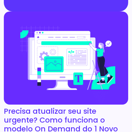
Precisa atualizar seu site
urgente? Como funciona o
modelo On Demand do 1 Novo